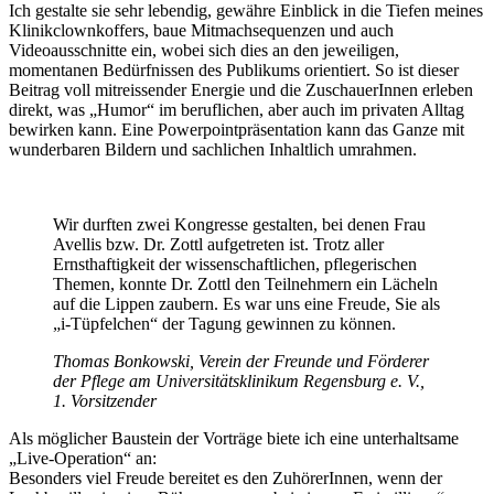
Ich gestalte sie sehr lebendig, gewähre Einblick in die Tiefen meines
Klinikclownkoffers, baue Mitmachsequenzen und auch
Videoausschnitte ein, wobei sich dies an den jeweiligen,
momentanen Bedürfnissen des Publikums orientiert. So ist dieser
Beitrag voll mitreissender Energie und die ZuschauerInnen erleben
direkt, was „Humor“ im beruflichen, aber auch im privaten Alltag
bewirken kann. Eine Powerpointpräsentation kann das Ganze mit
wunderbaren Bildern und sachlichen Inhaltlich umrahmen.
Wir durften zwei Kongresse gestalten, bei denen Frau
Avellis bzw. Dr. Zottl aufgetreten ist. Trotz aller
Ernsthaftigkeit der wissenschaftlichen, pflegerischen
Themen, konnte Dr. Zottl den Teilnehmern ein Lächeln
auf die Lippen zaubern. Es war uns eine Freude, Sie als
„i-Tüpfelchen“ der Tagung gewinnen zu können.
Thomas Bonkowski, Verein der Freunde und Förderer
der Pflege am Universitätsklinikum Regensburg e. V.,
1. Vorsitzender
Als möglicher Baustein der Vorträge biete ich eine unterhaltsame
„Live-Operation“ an:
Besonders viel Freude bereitet es den ZuhörerInnen, wenn der