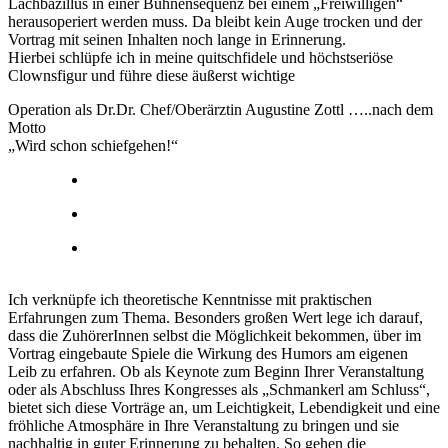
Lachbazillus in einer Bühnensequenz bei einem „Freiwilligen“
herausoperiert werden muss. Da bleibt kein Auge trocken und der
Vortrag mit seinen Inhalten noch lange in Erinnerung.
Hierbei schlüpfe ich in meine quitschfidele und höchstseriöse
Clownsfigur und führe diese äußerst wichtige
Operation als Dr.Dr. Chef/Oberärztin Augustine Zottl …..nach dem
Motto
„Wird schon schiefgehen!“
Ich verknüpfe ich theoretische Kenntnisse mit praktischen
Erfahrungen zum Thema. Besonders großen Wert lege ich darauf,
dass die ZuhörerInnen selbst die Möglichkeit bekommen, über im
Vortrag eingebaute Spiele die Wirkung des Humors am eigenen
Leib zu erfahren. Ob als Keynote zum Beginn Ihrer Veranstaltung
oder als Abschluss Ihres Kongresses als „Schmankerl am Schluss“,
bietet sich diese Vorträge an, um Leichtigkeit, Lebendigkeit und eine
fröhliche Atmosphäre in Ihre Veranstaltung zu bringen und sie
nachhaltig in guter Erinnerung zu behalten. So gehen die