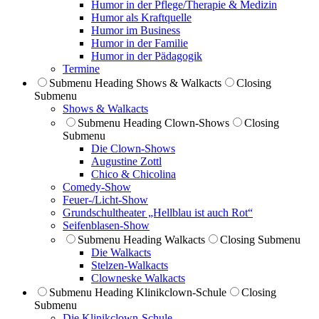
Humor in der Pflege/Therapie & Medizin
Humor als Kraftquelle
Humor im Business
Humor in der Familie
Humor in der Pädagogik
Termine
Submenu Heading
Shows & Walkacts
Closing
Submenu
Shows & Walkacts
Submenu Heading
Clown-Shows
Closing
Submenu
Die Clown-Shows
Augustine Zottl
Chico & Chicolina
Comedy-Show
Feuer-/Licht-Show
Grundschultheater „Hellblau ist auch Rot“
Seifenblasen-Show
Submenu Heading
Walkacts
Closing Submenu
Die Walkacts
Stelzen-Walkacts
Clowneske Walkacts
Submenu Heading
Klinikclown-Schule
Closing
Submenu
Die Klinik­clown-Schule