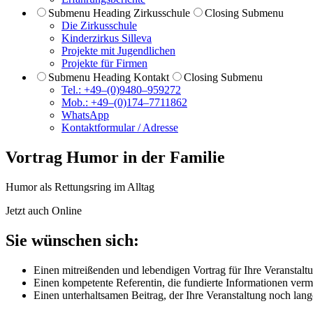
Submenu Heading
Zirkusschule
Closing Submenu
Die Zirkusschule
Kinderzirkus Silleva
Projekte mit Jugendlichen
Projekte für Firmen
Submenu Heading
Kontakt
Closing Submenu
Tel.: +49–(0)9480–959272
Mob.: +49–(0)174–7711862
WhatsApp
Kontaktformular / Adresse
Vortrag
Humor in der Familie
Humor als Rettungsring im Alltag
Jetzt auch Online
Sie wünschen sich:
Einen
mitreißenden und lebendigen Vortrag
für Ihre Veranstalt
Einen
kompetente Referentin
, die fundierte Informationen ver
Einen unterhaltsamen Beitrag, der Ihre Veranstaltung noch
lang