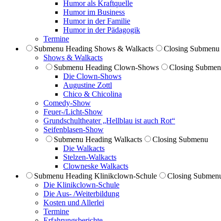
Humor als Kraftquelle
Humor im Business
Humor in der Familie
Humor in der Pädagogik
Termine
Submenu Heading
Shows & Walkacts
Closing Submenu
Shows & Walkacts
Submenu Heading
Clown-Shows
Closing Subme
Die Clown-Shows
Augustine Zottl
Chico & Chicolina
Comedy-Show
Feuer-/Licht-Show
Grundschultheater „Hellblau ist auch Rot“
Seifenblasen-Show
Submenu Heading
Walkacts
Closing Submenu
Die Walkacts
Stelzen-Walkacts
Clowneske Walkacts
Submenu Heading
Klinikclown-Schule
Closing Submen
Die Klinik­clown-Schule
Die Aus- /Weiterbildung
Kosten und Allerlei
Termine
Erfahrungsberichte