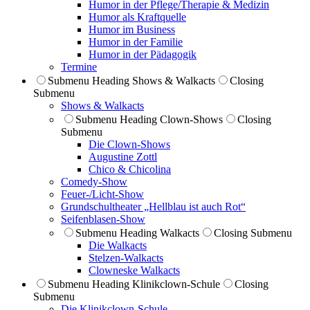
Humor in der Pflege/Therapie & Medizin
Humor als Kraftquelle
Humor im Business
Humor in der Familie
Humor in der Pädagogik
Termine
Submenu Heading
Shows & Walkacts
Closing
Submenu
Shows & Walkacts
Submenu Heading
Clown-Shows
Closing
Submenu
Die Clown-Shows
Augustine Zottl
Chico & Chicolina
Comedy-Show
Feuer-/Licht-Show
Grundschultheater „Hellblau ist auch Rot“
Seifenblasen-Show
Submenu Heading
Walkacts
Closing Submenu
Die Walkacts
Stelzen-Walkacts
Clowneske Walkacts
Submenu Heading
Klinikclown-Schule
Closing
Submenu
Die Klinik­clown-Schule