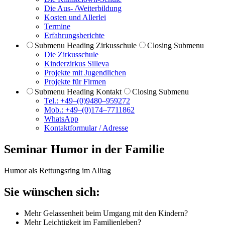
Die Aus- /Weiterbildung
Kosten und Allerlei
Termine
Erfahrungsberichte
Submenu Heading
Zirkusschule
Closing Submenu
Die Zirkusschule
Kinderzirkus Silleva
Projekte mit Jugendlichen
Projekte für Firmen
Submenu Heading
Kontakt
Closing Submenu
Tel.: +49–(0)9480–959272
Mob.: +49–(0)174–7711862
WhatsApp
Kontaktformular / Adresse
Seminar
Humor in der Familie
Humor als Rettungsring im Alltag
Sie wünschen sich:
Mehr
Gelassenheit
beim Umgang mit den Kindern?
Mehr
Leichtigkeit
im Familienleben?